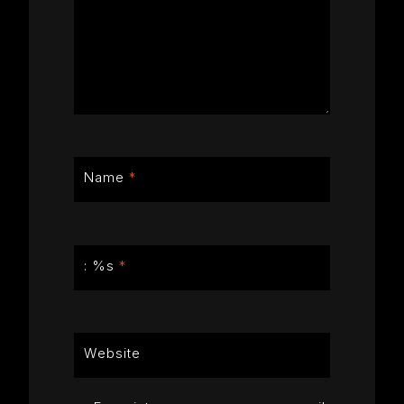
Name
*
: %s
*
Website